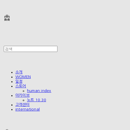
폴리테루 POLYTERU
소개
WOMEN
일정
스토어
human index
아카이브
노트 10.30
고객센터
international
폴리테루 POLYTERU