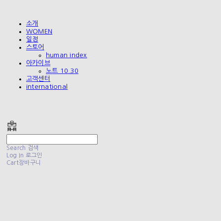
소개
WOMEN
일정
스토어
human index
아카이브
노트 10.30
고객센터
international
폴리테루 POLYTERU
Search
검색
Log In
로그인
Cart
장바구니