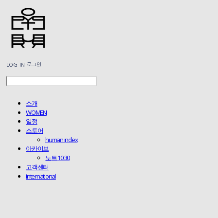
LOG IN
로그인
소개
WOMEN
일정
스토어
human index
아카이브
노트 10.30
고객센터
international