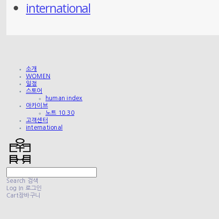
international
소개
WOMEN
일정
스토어
human index
아카이브
노트 10.30
고객센터
international
Search
검색
Log In
로그인
Cart
장바구니