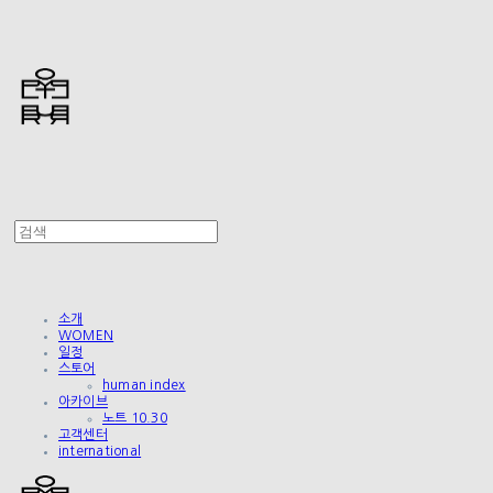
소개
WOMEN
일정
스토어
human index
아카이브
노트 10.30
고객센터
international