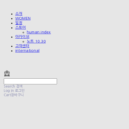
소개
WOMEN
일정
스토어
human index
아카이브
노트 10.30
고객센터
international
폴리테루 POLYTERU
Search
검색
Log In
로그인
Cart
장바구니