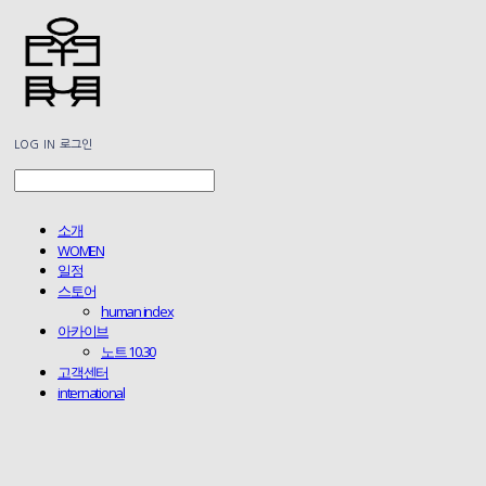
LOG IN
로그인
소개
WOMEN
일정
스토어
human index
아카이브
노트 10.30
고객센터
international