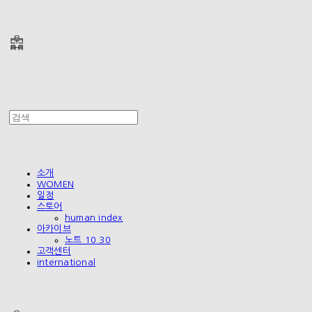
폴리테루 POLYTERU
소개
WOMEN
일정
스토어
human index
아카이브
노트 10.30
고객센터
international
폴리테루 POLYTERU