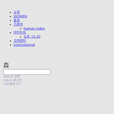
소개
WOMEN
일정
스토어
human index
아카이브
노트 10.30
고객센터
international
폴리테루 POLYTERU
Search
검색
Log In
로그인
Cart
장바구니