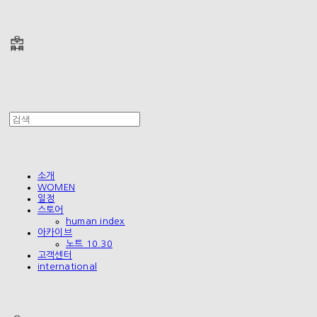
폴리테루 POLYTERU
소개
WOMEN
일정
스토어
human index
아카이브
노트 10.30
고객센터
international
폴리테루 POLYTERU