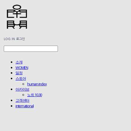
LOG IN
로그인
소개
WOMEN
일정
스토어
human index
아카이브
노트 10.30
고객센터
international