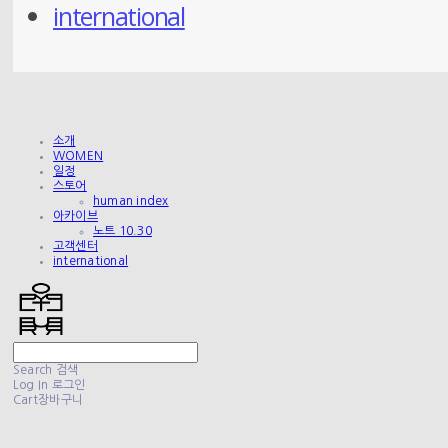
international
소개
WOMEN
일정
스토어
human index
아카이브
노트 10.30
고객센터
international
Search
검색
Log In
로그인
Cart
장바구니