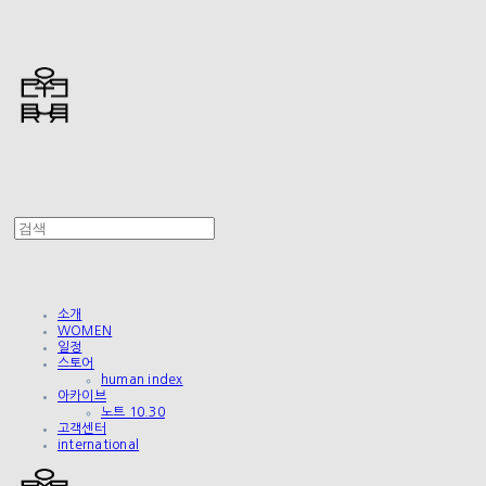
소개
WOMEN
일정
스토어
human index
아카이브
노트 10.30
고객센터
international