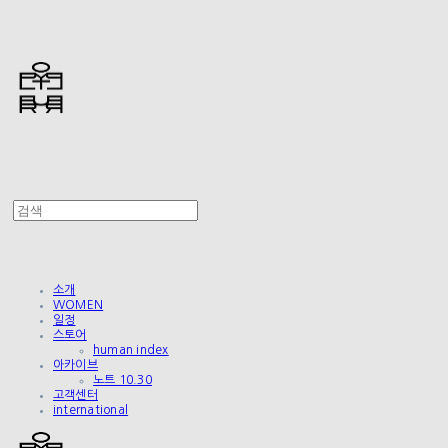
소개
WOMEN
일정
스토어
human index
아카이브
노트 10.30
고객센터
international