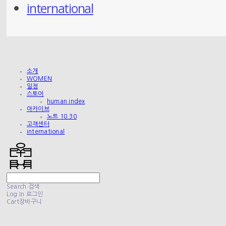
international
소개
WOMEN
일정
스토어
human index
아카이브
노트 10.30
고객센터
international
Search
검색
Log In
로그인
Cart
장바구니