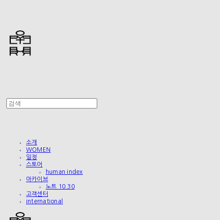
소개
WOMEN
일정
스토어
human index
아카이브
노트 10.30
고객센터
international