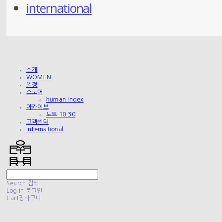
international
소개
WOMEN
일정
스토어
human index
아카이브
노트 10.30
고객센터
international
Search
검색
Log In
로그인
Cart
장바구니