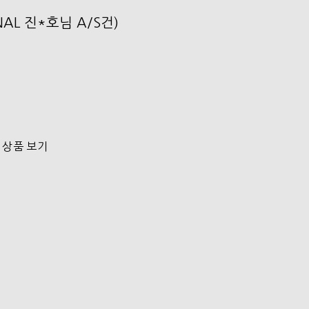
ONAL 진*호님 A/S건)
 상품 보기