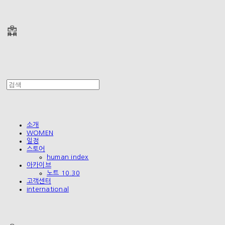
폴리테루 POLYTERU
소개
WOMEN
일정
스토어
human index
아카이브
노트 10.30
고객센터
international
폴리테루 POLYTERU