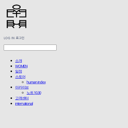
LOG IN
로그인
소개
WOMEN
일정
스토어
human index
아카이브
노트 10.30
고객센터
international