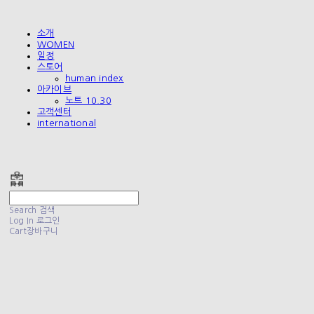
소개
WOMEN
일정
스토어
human index
아카이브
노트 10.30
고객센터
international
폴리테루 POLYTERU
Search
검색
Log In
로그인
Cart
장바구니