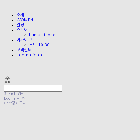
소개
WOMEN
일정
스토어
human index
아카이브
노트 10.30
고객센터
international
폴리테루 POLYTERU
Search
검색
Log In
로그인
Cart
장바구니