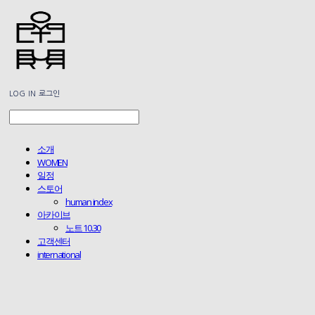
LOG IN
로그인
소개
WOMEN
일정
스토어
human index
아카이브
노트 10.30
고객센터
international