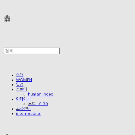
폴리테루 POLYTERU
소개
WOMEN
일정
스토어
human index
아카이브
노트 10.30
고객센터
international
폴리테루 POLYTERU