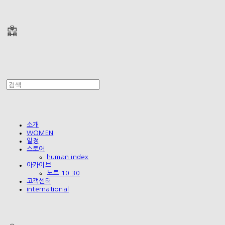
폴리테루 POLYTERU
소개
WOMEN
일정
스토어
human index
아카이브
노트 10.30
고객센터
international
폴리테루 POLYTERU