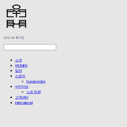
LOG IN
로그인
소개
WOMEN
일정
스토어
human index
아카이브
노트 10.30
고객센터
international