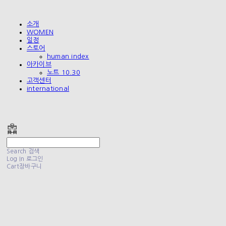
소개
WOMEN
일정
스토어
human index
아카이브
노트 10.30
고객센터
international
폴리테루 POLYTERU
Search
검색
Log In
로그인
Cart
장바구니