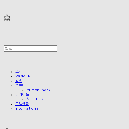
폴리테루 POLYTERU
소개
WOMEN
일정
스토어
human index
아카이브
노트 10.30
고객센터
international
폴리테루 POLYTERU