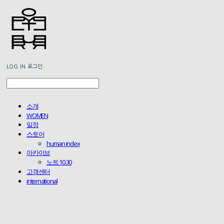
LOG IN
로그인
소개
WOMEN
일정
스토어
human index
아카이브
노트 10.30
고객센터
international