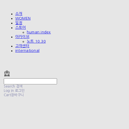
소개
WOMEN
일정
스토어
human index
아카이브
노트 10.30
고객센터
international
폴리테루 POLYTERU
Search
검색
Log In
로그인
Cart
장바구니