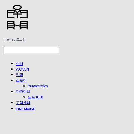
LOG IN
로그인
소개
WOMEN
일정
스토어
human index
아카이브
노트 10.30
고객센터
international