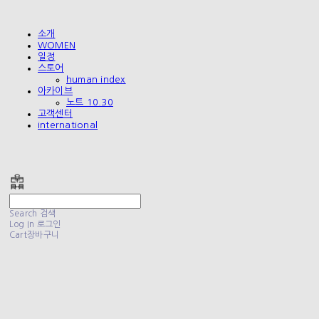
소개
WOMEN
일정
스토어
human index
아카이브
노트 10.30
고객센터
international
폴리테루 POLYTERU
Search
검색
Log In
로그인
Cart
장바구니