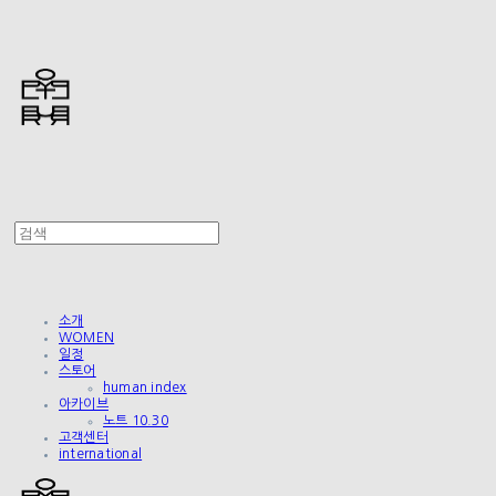
소개
WOMEN
일정
스토어
human index
아카이브
노트 10.30
고객센터
international