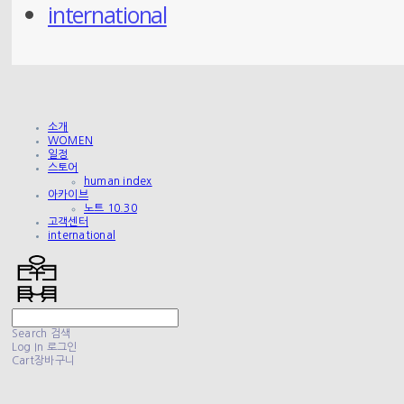
international
소개
WOMEN
일정
스토어
human index
아카이브
노트 10.30
고객센터
international
Search
검색
Log In
로그인
Cart
장바구니