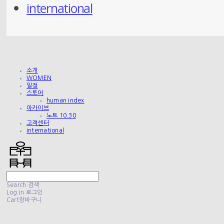
international
소개
WOMEN
일정
스토어
human index
아카이브
노트 10.30
고객센터
international
Search
검색
Log In
로그인
Cart
장바구니