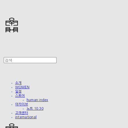
소개
WOMEN
일정
스토어
human index
아카이브
노트 10.30
고객센터
international