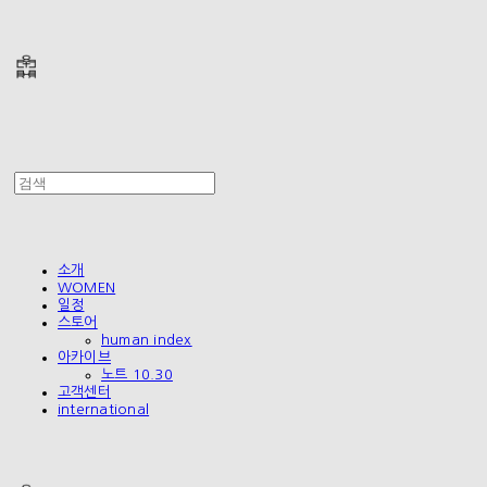
폴리테루 POLYTERU
소개
WOMEN
일정
스토어
human index
아카이브
노트 10.30
고객센터
international
폴리테루 POLYTERU