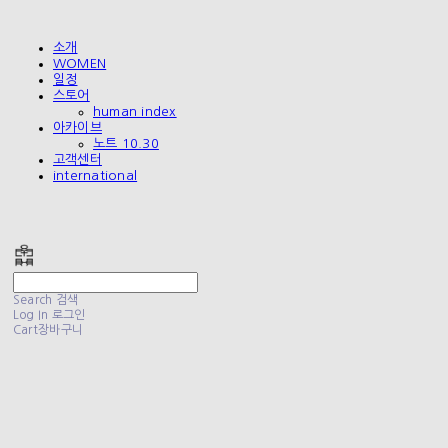
소개
WOMEN
일정
스토어
human index
아카이브
노트 10.30
고객센터
international
폴리테루 POLYTERU
Search
검색
Log In
로그인
Cart
장바구니