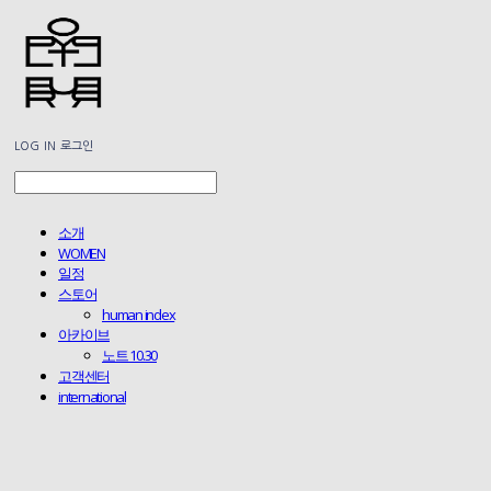
LOG IN
로그인
소개
WOMEN
일정
스토어
human index
아카이브
노트 10.30
고객센터
international