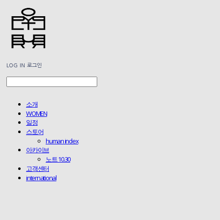
LOG IN
로그인
소개
WOMEN
일정
스토어
human index
아카이브
노트 10.30
고객센터
international