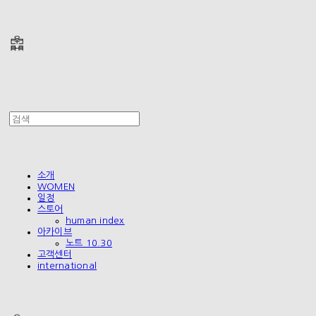
폴리테루 POLYTERU
소개
WOMEN
일정
스토어
human index
아카이브
노트 10.30
고객센터
international
폴리테루 POLYTERU