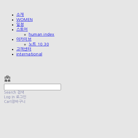
소개
WOMEN
일정
스토어
human index
아카이브
노트 10.30
고객센터
international
폴리테루 POLYTERU
Search
검색
Log In
로그인
Cart
장바구니