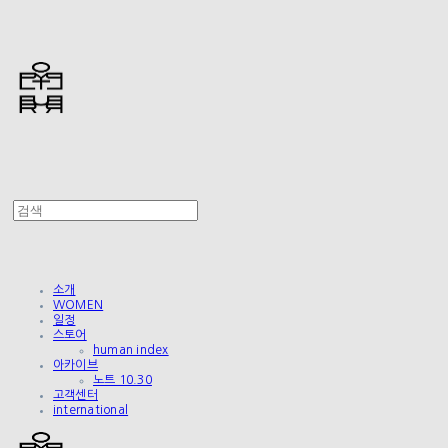
소개
WOMEN
일정
스토어
human index
아카이브
노트 10.30
고객센터
international