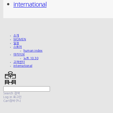
international
소개
WOMEN
일정
스토어
human index
아카이브
노트 10.30
고객센터
international
Search
검색
Log In
로그인
Cart
장바구니