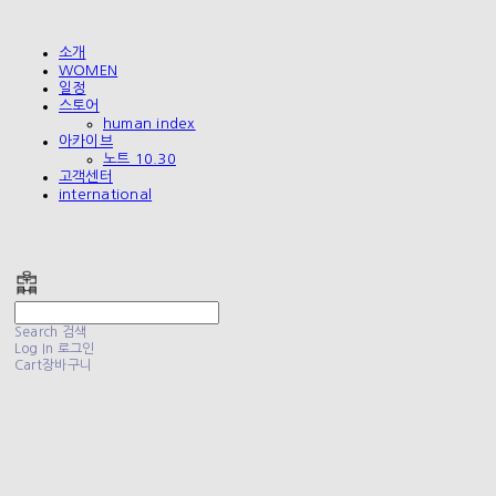
소개
WOMEN
일정
스토어
human index
아카이브
노트 10.30
고객센터
international
폴리테루 POLYTERU
Search
검색
Log In
로그인
Cart
장바구니