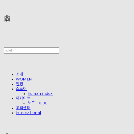
폴리테루 POLYTERU
소개
WOMEN
일정
스토어
human index
아카이브
노트 10.30
고객센터
international
폴리테루 POLYTERU