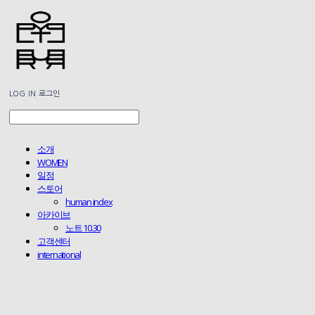
LOG IN
로그인
소개
WOMEN
일정
스토어
human index
아카이브
노트 10.30
고객센터
international