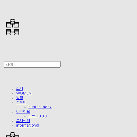
소개
WOMEN
일정
스토어
human index
아카이브
노트 10.30
고객센터
international