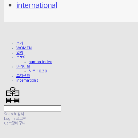
international
소개
WOMEN
일정
스토어
human index
아카이브
노트 10.30
고객센터
international
Search
검색
Log In
로그인
Cart
장바구니