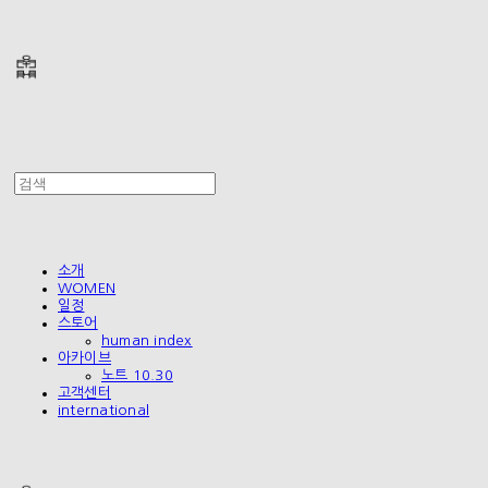
폴리테루 POLYTERU
소개
WOMEN
일정
스토어
human index
아카이브
노트 10.30
고객센터
international
폴리테루 POLYTERU