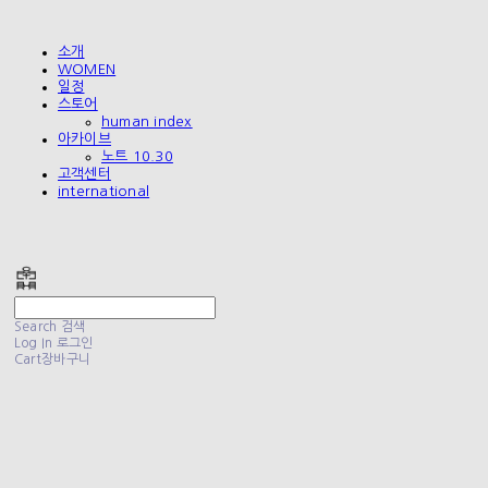
소개
WOMEN
일정
스토어
human index
아카이브
노트 10.30
고객센터
international
폴리테루 POLYTERU
Search
검색
Log In
로그인
Cart
장바구니