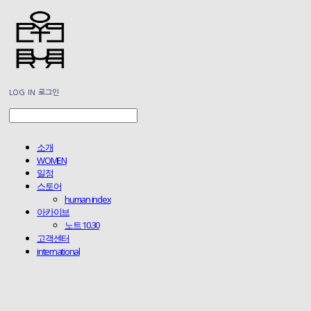
LOG IN
로그인
소개
WOMEN
일정
스토어
human index
아카이브
노트 10.30
고객센터
international