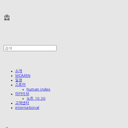
폴리테루 POLYTERU
소개
WOMEN
일정
스토어
human index
아카이브
노트 10.30
고객센터
international
폴리테루 POLYTERU