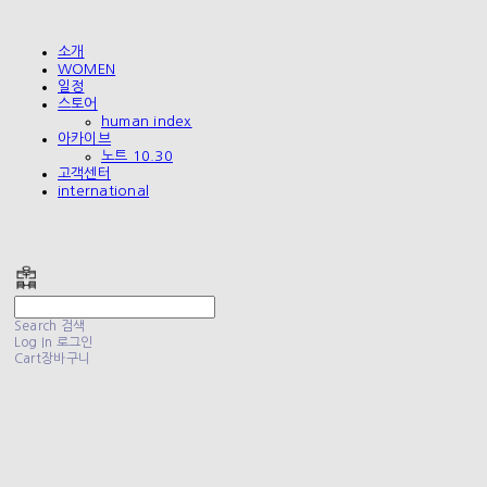
소개
WOMEN
일정
스토어
human index
아카이브
노트 10.30
고객센터
international
폴리테루 POLYTERU
Search
검색
Log In
로그인
Cart
장바구니