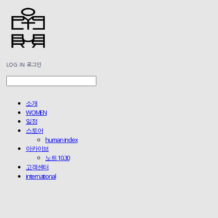
LOG IN
로그인
소개
WOMEN
일정
스토어
human index
아카이브
노트 10.30
고객센터
international