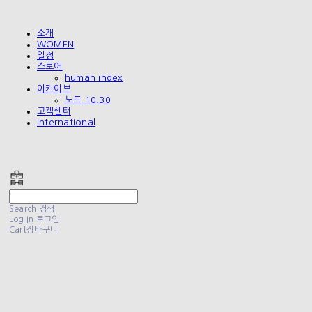
소개
WOMEN
일정
스토어
human index
아카이브
노트 10.30
고객센터
international
폴리테루 POLYTERU
Search
검색
Log In
로그인
Cart
장바구니