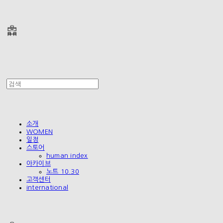
폴리테루 POLYTERU
소개
WOMEN
일정
스토어
human index
아카이브
노트 10.30
고객센터
international
폴리테루 POLYTERU