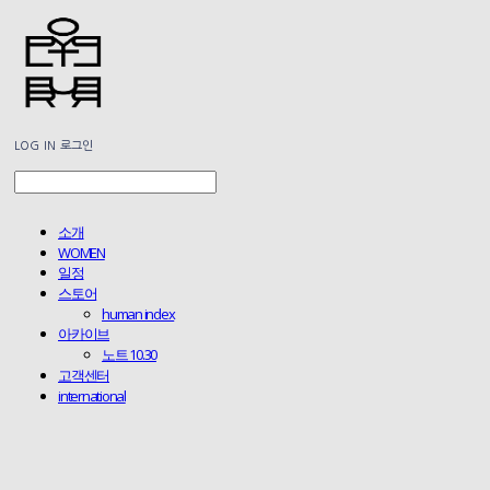
LOG IN
로그인
소개
WOMEN
일정
스토어
human index
아카이브
노트 10.30
고객센터
international