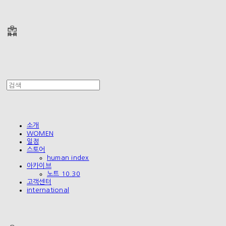
폴리테루 POLYTERU
소개
WOMEN
일정
스토어
human index
아카이브
노트 10.30
고객센터
international
폴리테루 POLYTERU