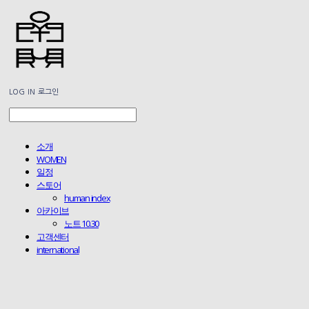
LOG IN
로그인
소개
WOMEN
일정
스토어
human index
아카이브
노트 10.30
고객센터
international