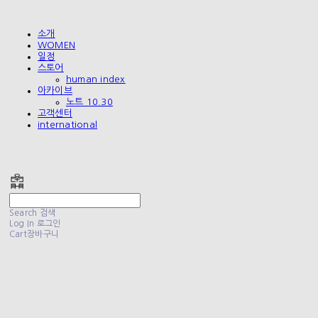
소개
WOMEN
일정
스토어
human index
아카이브
노트 10.30
고객센터
international
폴리테루 POLYTERU
Search
검색
Log In
로그인
Cart
장바구니