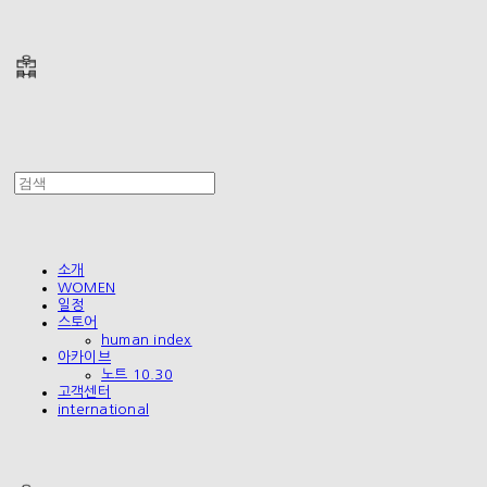
폴리테루 POLYTERU
소개
WOMEN
일정
스토어
human index
아카이브
노트 10.30
고객센터
international
폴리테루 POLYTERU