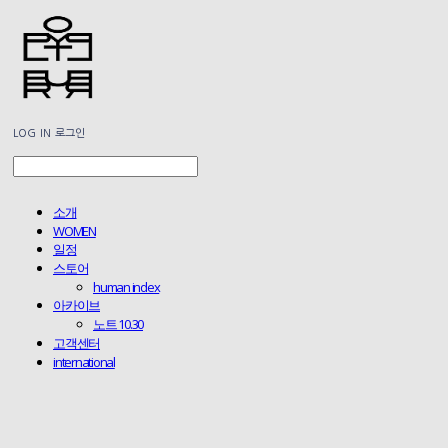
LOG IN
로그인
소개
WOMEN
일정
스토어
human index
아카이브
노트 10.30
고객센터
international