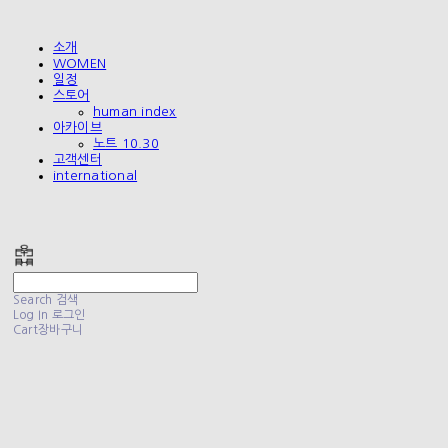
소개
WOMEN
일정
스토어
human index
아카이브
노트 10.30
고객센터
international
폴리테루 POLYTERU
Search
검색
Log In
로그인
Cart
장바구니