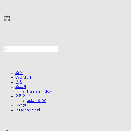
폴리테루 POLYTERU
소개
WOMEN
일정
스토어
human index
아카이브
노트 10.30
고객센터
international
폴리테루 POLYTERU