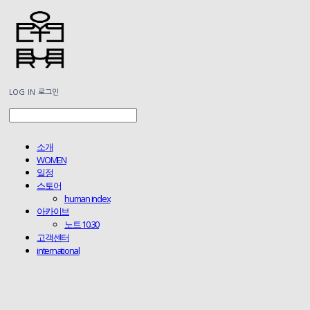
LOG IN
로그인
소개
WOMEN
일정
스토어
human index
아카이브
노트 10.30
고객센터
international