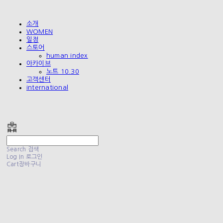
소개
WOMEN
일정
스토어
human index
아카이브
노트 10.30
고객센터
international
폴리테루 POLYTERU
Search
검색
Log In
로그인
Cart
장바구니