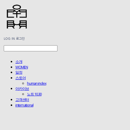
LOG IN
로그인
소개
WOMEN
일정
스토어
human index
아카이브
노트 10.30
고객센터
international