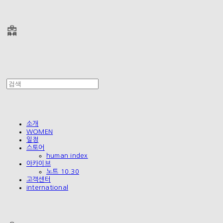
폴리테루 POLYTERU
소개
WOMEN
일정
스토어
human index
아카이브
노트 10.30
고객센터
international
폴리테루 POLYTERU