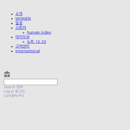
소개
WOMEN
일정
스토어
human index
아카이브
노트 10.30
고객센터
international
폴리테루 POLYTERU
Search
검색
Log In
로그인
Cart
장바구니