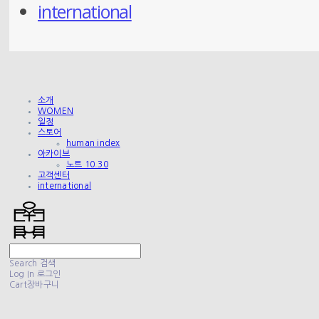
international
소개
WOMEN
일정
스토어
human index
아카이브
노트 10.30
고객센터
international
Search
검색
Log In
로그인
Cart
장바구니