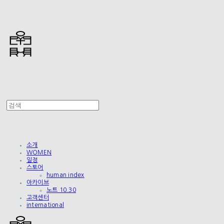
소개
WOMEN
일정
스토어
human index
아카이브
노트 10.30
고객센터
international