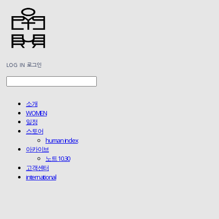
LOG IN
로그인
소개
WOMEN
일정
스토어
human index
아카이브
노트 10.30
고객센터
international