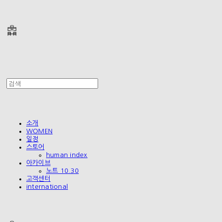
폴리테루 POLYTERU
소개
WOMEN
일정
스토어
human index
아카이브
노트 10.30
고객센터
international
폴리테루 POLYTERU