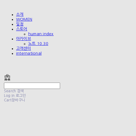
소개
WOMEN
일정
스토어
human index
아카이브
노트 10.30
고객센터
international
폴리테루 POLYTERU
Search
검색
Log In
로그인
Cart
장바구니