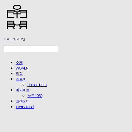
LOG IN
로그인
소개
WOMEN
일정
스토어
human index
아카이브
노트 10.30
고객센터
international