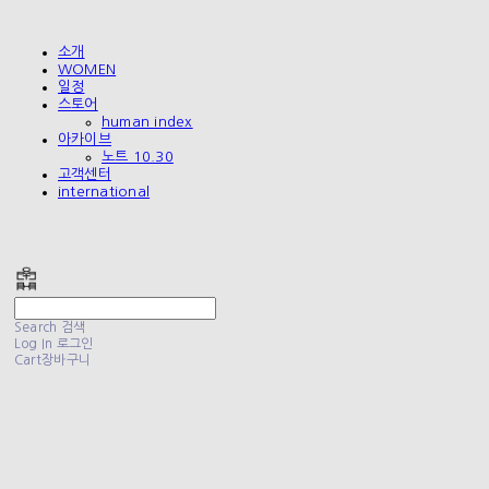
소개
WOMEN
일정
스토어
human index
아카이브
노트 10.30
고객센터
international
폴리테루 POLYTERU
Search
검색
Log In
로그인
Cart
장바구니