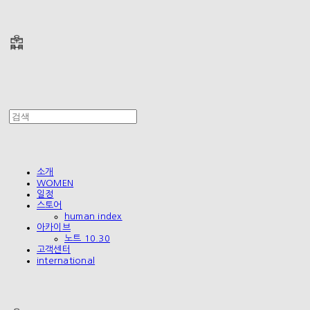
폴리테루 POLYTERU
소개
WOMEN
일정
스토어
human index
아카이브
노트 10.30
고객센터
international
폴리테루 POLYTERU