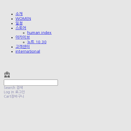
소개
WOMEN
일정
스토어
human index
아카이브
노트 10.30
고객센터
international
폴리테루 POLYTERU
Search
검색
Log In
로그인
Cart
장바구니