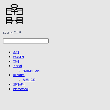
LOG IN
로그인
소개
WOMEN
일정
스토어
human index
아카이브
노트 10.30
고객센터
international