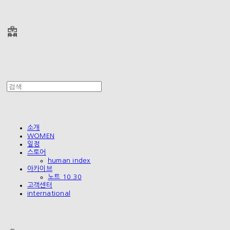
폴리테루 POLYTERU
소개
WOMEN
일정
스토어
human index
아카이브
노트 10.30
고객센터
international
폴리테루 POLYTERU