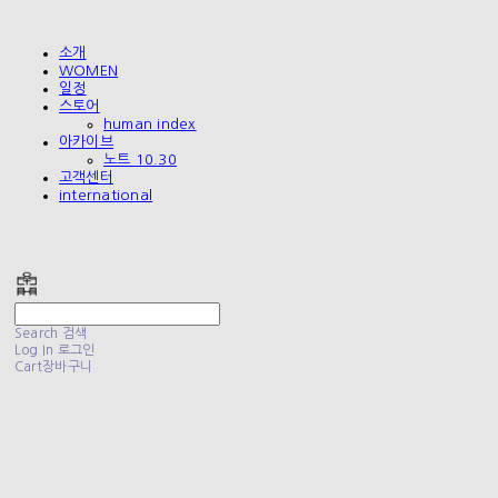
소개
WOMEN
일정
스토어
human index
아카이브
노트 10.30
고객센터
international
폴리테루 POLYTERU
Search
검색
Log In
로그인
Cart
장바구니