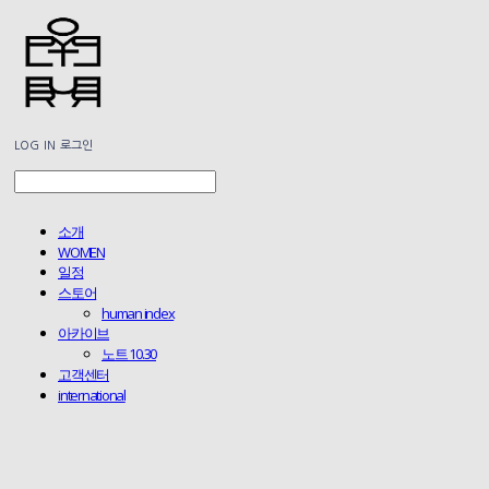
LOG IN
로그인
소개
WOMEN
일정
스토어
human index
아카이브
노트 10.30
고객센터
international