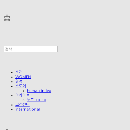
폴리테루 POLYTERU
소개
WOMEN
일정
스토어
human index
아카이브
노트 10.30
고객센터
international
폴리테루 POLYTERU