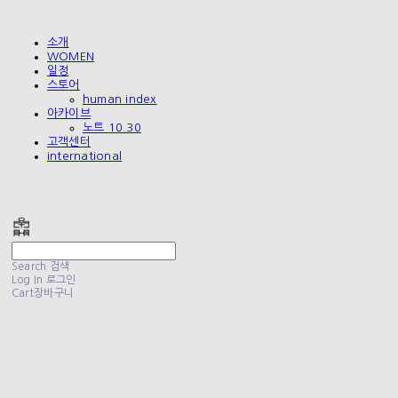
소개
WOMEN
일정
스토어
human index
아카이브
노트 10.30
고객센터
international
폴리테루 POLYTERU
Search
검색
Log In
로그인
Cart
장바구니