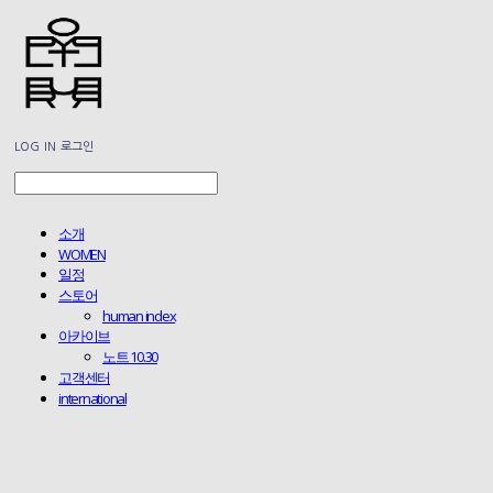
LOG IN
로그인
소개
WOMEN
일정
스토어
human index
아카이브
노트 10.30
고객센터
international