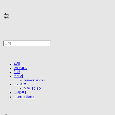
폴리테루 POLYTERU
소개
WOMEN
일정
스토어
human index
아카이브
노트 10.30
고객센터
international
폴리테루 POLYTERU