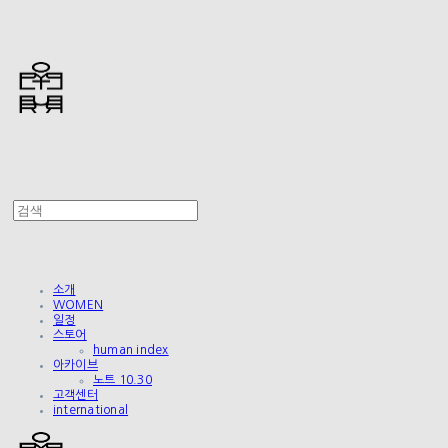
소개
WOMEN
일정
스토어
human index
아카이브
노트 10.30
고객센터
international