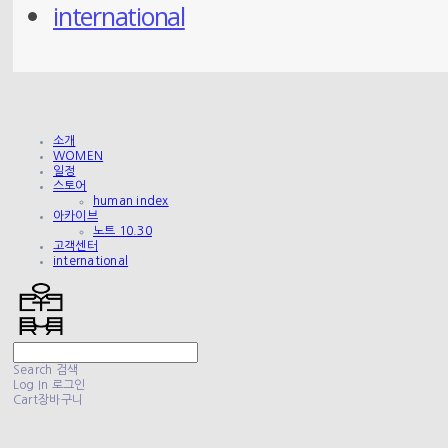
international
소개
WOMEN
일정
스토어
human index
아카이브
노트 10.30
고객센터
international
Search
검색
Log In
로그인
Cart
장바구니