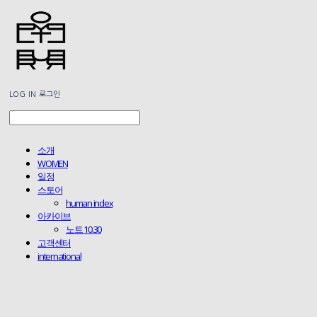
LOG IN
로그인
소개
WOMEN
일정
스토어
human index
아카이브
노트 10.30
고객센터
international