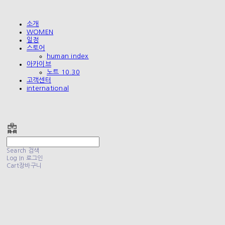
소개
WOMEN
일정
스토어
human index
아카이브
노트 10.30
고객센터
international
폴리테루 POLYTERU
Search
검색
Log In
로그인
Cart
장바구니