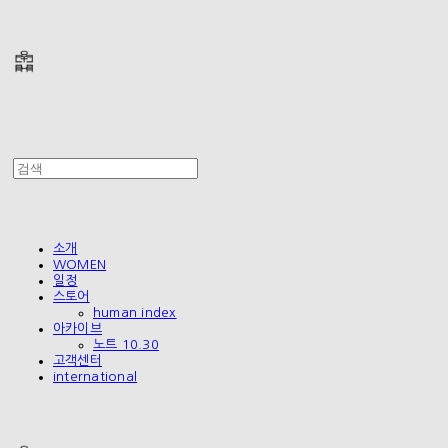
폴리테루 POLYTERU
소개
WOMEN
일정
스토어
human index
아카이브
노트 10.30
고객센터
international
폴리테루 POLYTERU