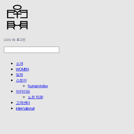
LOG IN
로그인
소개
WOMEN
일정
스토어
human index
아카이브
노트 10.30
고객센터
international