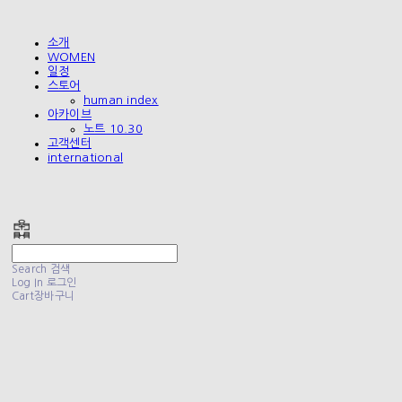
소개
WOMEN
일정
스토어
human index
아카이브
노트 10.30
고객센터
international
폴리테루 POLYTERU
Search
검색
Log In
로그인
Cart
장바구니