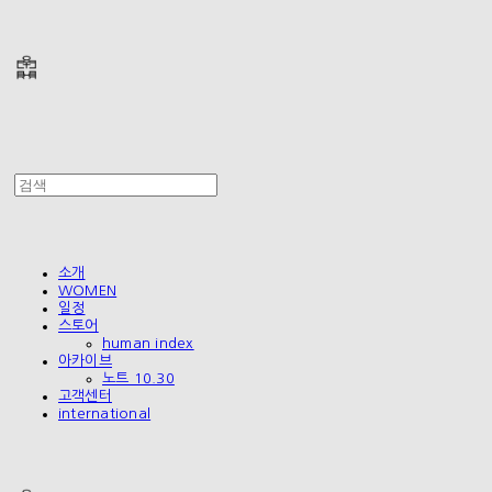
폴리테루 POLYTERU
소개
WOMEN
일정
스토어
human index
아카이브
노트 10.30
고객센터
international
폴리테루 POLYTERU