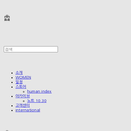
폴리테루 POLYTERU
소개
WOMEN
일정
스토어
human index
아카이브
노트 10.30
고객센터
international
폴리테루 POLYTERU