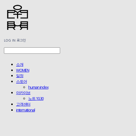
LOG IN
로그인
소개
WOMEN
일정
스토어
human index
아카이브
노트 10.30
고객센터
international