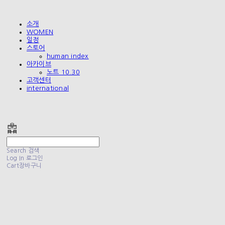
소개
WOMEN
일정
스토어
human index
아카이브
노트 10.30
고객센터
international
폴리테루 POLYTERU
Search
검색
Log In
로그인
Cart
장바구니