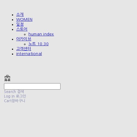
소개
WOMEN
일정
스토어
human index
아카이브
노트 10.30
고객센터
international
폴리테루 POLYTERU
Search
검색
Log In
로그인
Cart
장바구니