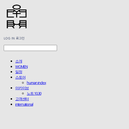
LOG IN
로그인
소개
WOMEN
일정
스토어
human index
아카이브
노트 10.30
고객센터
international