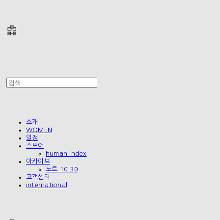
폴리테루 POLYTERU
소개
WOMEN
일정
스토어
human index
아카이브
노트 10.30
고객센터
international
폴리테루 POLYTERU