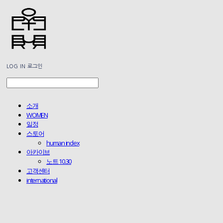
LOG IN
로그인
소개
WOMEN
일정
스토어
human index
아카이브
노트 10.30
고객센터
international