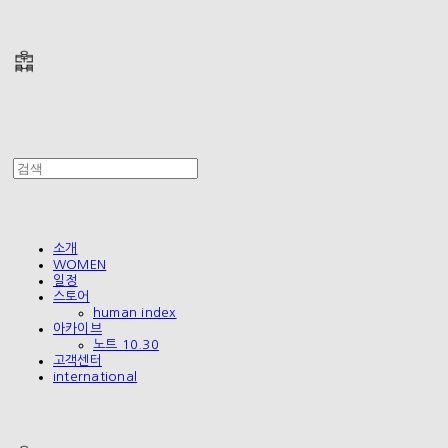
폴리테루 POLYTERU
소개
WOMEN
일정
스토어
human index
아카이브
노트 10.30
고객센터
international
폴리테루 POLYTERU