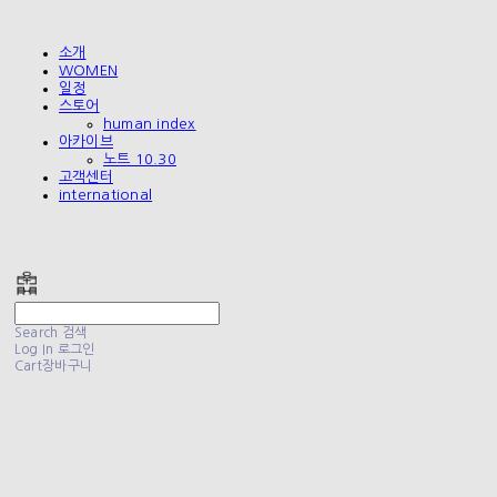
소개
WOMEN
일정
스토어
human index
아카이브
노트 10.30
고객센터
international
폴리테루 POLYTERU
Search
검색
Log In
로그인
Cart
장바구니