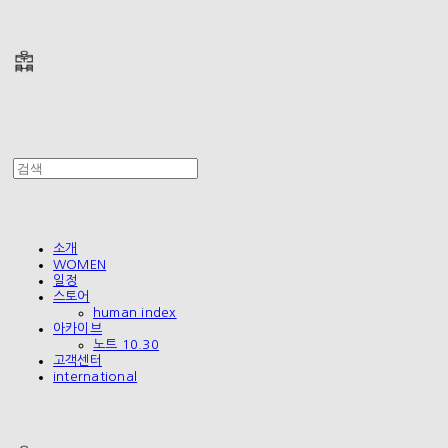
폴리테루 POLYTERU
소개
WOMEN
일정
스토어
human index
아카이브
노트 10.30
고객센터
international
폴리테루 POLYTERU