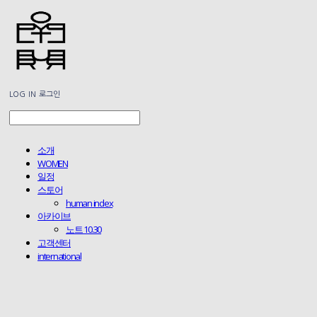
LOG IN
로그인
소개
WOMEN
일정
스토어
human index
아카이브
노트 10.30
고객센터
international