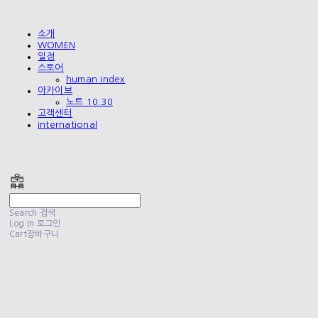
소개
WOMEN
일정
스토어
human index
아카이브
노트 10.30
고객센터
international
폴리테루 POLYTERU
Search
검색
Log In
로그인
Cart
장바구니