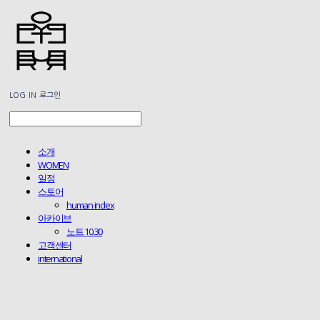
LOG IN
로그인
소개
WOMEN
일정
스토어
human index
아카이브
노트 10.30
고객센터
international