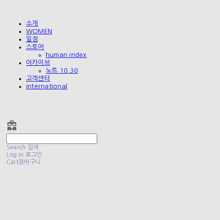
소개
WOMEN
일정
스토어
human index
아카이브
노트 10.30
고객센터
international
폴리테루 POLYTERU
Search
검색
Log In
로그인
Cart
장바구니