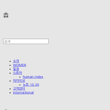
폴리테루 POLYTERU
소개
WOMEN
일정
스토어
human index
아카이브
노트 10.30
고객센터
international
폴리테루 POLYTERU