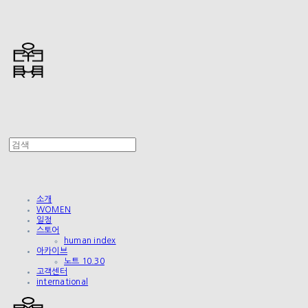
소개
WOMEN
일정
스토어
human index
아카이브
노트 10.30
고객센터
international