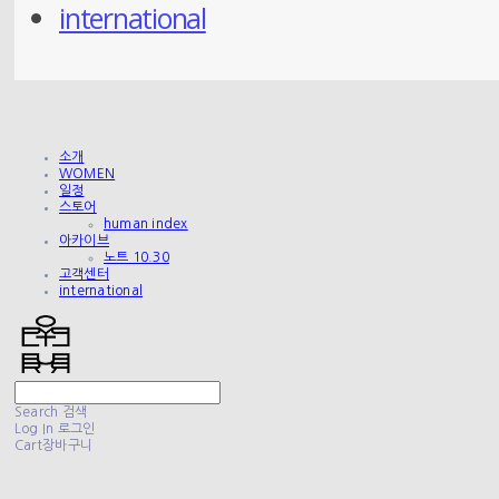
international
소개
WOMEN
일정
스토어
human index
아카이브
노트 10.30
고객센터
international
Search
검색
Log In
로그인
Cart
장바구니