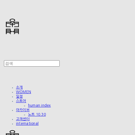
소개
WOMEN
일정
스토어
human index
아카이브
노트 10.30
고객센터
international