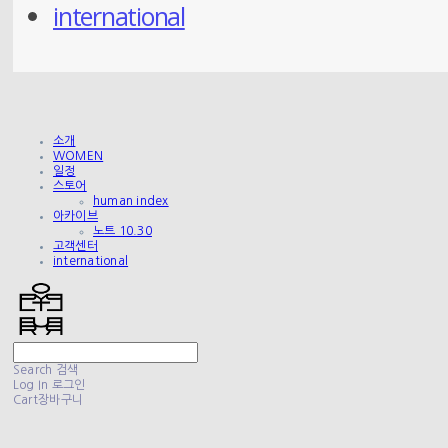
international
소개
WOMEN
일정
스토어
human index
아카이브
노트 10.30
고객센터
international
Search
검색
Log In
로그인
Cart
장바구니