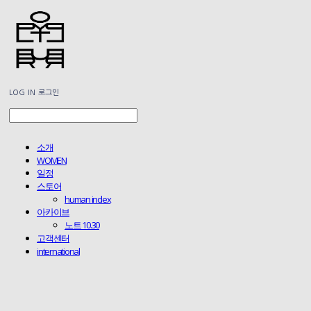
LOG IN
로그인
소개
WOMEN
일정
스토어
human index
아카이브
노트 10.30
고객센터
international