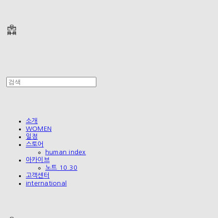
폴리테루 POLYTERU
소개
WOMEN
일정
스토어
human index
아카이브
노트 10.30
고객센터
international
폴리테루 POLYTERU