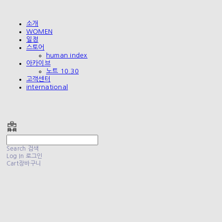
소개
WOMEN
일정
스토어
human index
아카이브
노트 10.30
고객센터
international
폴리테루 POLYTERU
Search
검색
Log In
로그인
Cart
장바구니