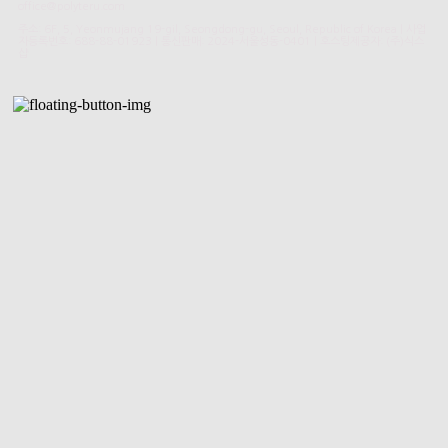
office@polyteru.com
주소: 6F, 5, Yeonmujang 19-gil, Seongdong-gu, Seoul, Republic of Korea | 사업
자등록번호:
688-88-01923
| 통신판매:
2024-서울성동-0401
| 호스팅제공자: (주)식스
샵