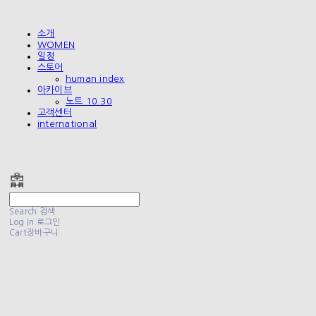
소개
WOMEN
일정
스토어
human index
아카이브
노트 10.30
고객센터
international
폴리테루 POLYTERU
Search
검색
Log In
로그인
Cart
장바구니