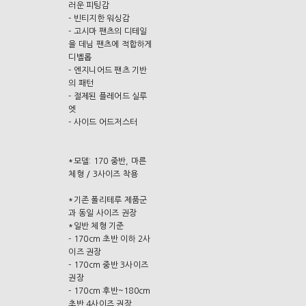
러운 피팅감
- 빈티지한 워싱감
- 고시마 팬츠의 디테일
을 데님 팬츠에 적합하게
디벨롭
- 엔지니어드 팬츠 기반
의 패턴
- 절제된 플레어드 실루
엣
- 사이드 어드저스터
*모델: 170 중반, 마른
체형 / 3사이즈 착용
*기존 폴리테루 제품군
과 동일 사이즈 권장
*일반 체형 기준
- 170cm 초반 이하 2사
이즈 권장
- 170cm 중반 3사이즈
권장
- 170cm 후반~180cm
초반 4사이즈 권장