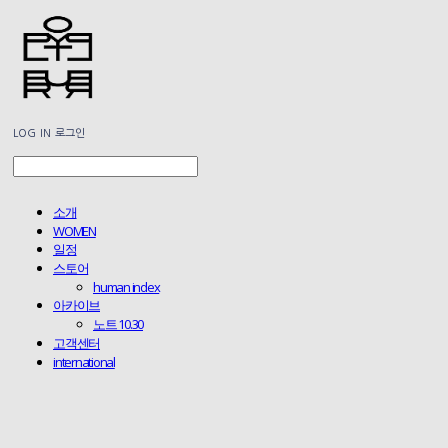
LOG IN
로그인
소개
WOMEN
일정
스토어
human index
아카이브
노트 10.30
고객센터
international