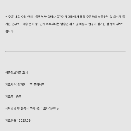
* 주문 내용 수정 안내 : 물류부서-택배사 중간인계 과정에서 특정 주문건의 실물추적 및 회수가 불
가한 연유로, '배송 준비 중' 단계 이후부터는 발송전 취소 및 배송지 변경이 불가한 점 양해 부탁드
립니다.
상품정보제공 고시
제조자/수입자명 : (주)폴리테루
제조국 : 중국
세탁방법 및 취급시 주의사항 : 드라이클리닝
제조연월 : 2025.09