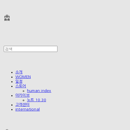
폴리테루 POLYTERU
소개
WOMEN
일정
스토어
human index
아카이브
노트 10.30
고객센터
international
폴리테루 POLYTERU