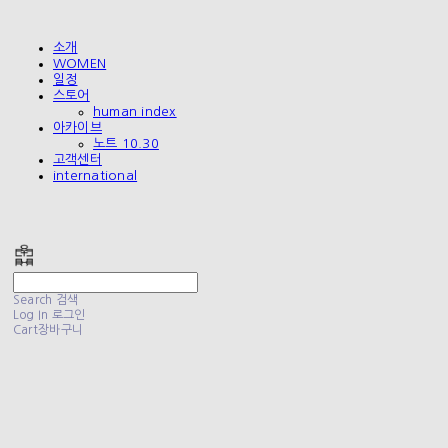
소개
WOMEN
일정
스토어
human index
아카이브
노트 10.30
고객센터
international
폴리테루 POLYTERU
Search
검색
Log In
로그인
Cart
장바구니