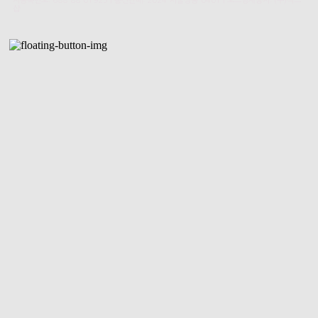
자등록번호:
688-88-01923
| 통신판매:
2024-서울성동-0401
| 호스팅제공자: (주)식스
샵