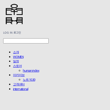
LOG IN
로그인
소개
WOMEN
일정
스토어
human index
아카이브
노트 10.30
고객센터
international