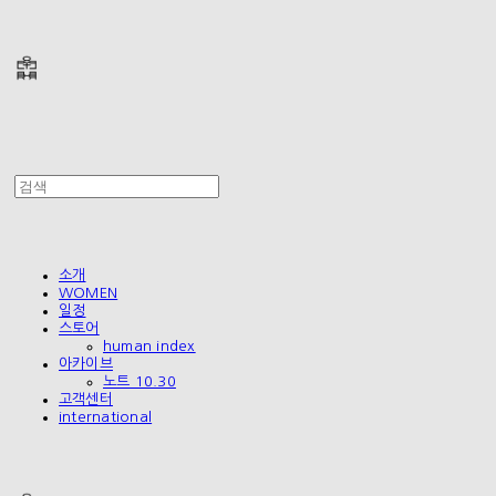
폴리테루 POLYTERU
소개
WOMEN
일정
스토어
human index
아카이브
노트 10.30
고객센터
international
폴리테루 POLYTERU