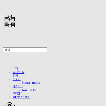
소개
WOMEN
일정
스토어
human index
아카이브
노트 10.30
고객센터
international