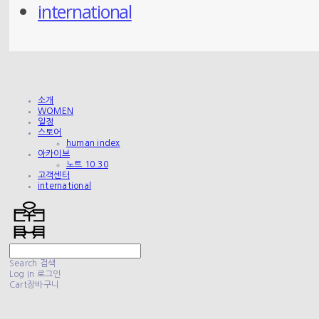
international
소개
WOMEN
일정
스토어
human index
아카이브
노트 10.30
고객센터
international
Search
검색
Log In
로그인
Cart
장바구니