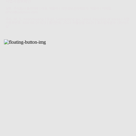
사업자정보확인
상호: 주식회사 폴리테루 | 대표: 박윤하 | 개인정보관리책임자: 박윤하 | 이메일:
office@polyteru.com
주소: 6F, 5, Yeonmujang 19-gil, Seongdong-gu, Seoul, Republic of Korea | 사업
자등록번호:
688-88-01923
| 통신판매:
2024-서울성동-0401
| 호스팅제공자: (주)식스
샵