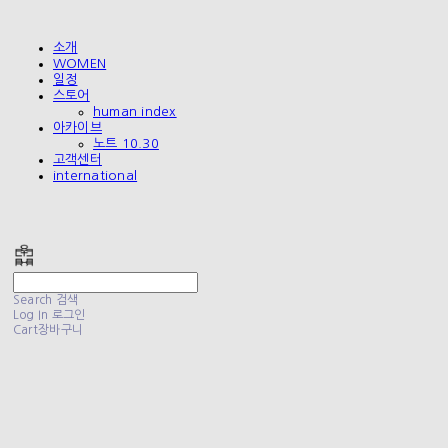
소개
WOMEN
일정
스토어
human index
아카이브
노트 10.30
고객센터
international
폴리테루 POLYTERU
Search
검색
Log In
로그인
Cart
장바구니