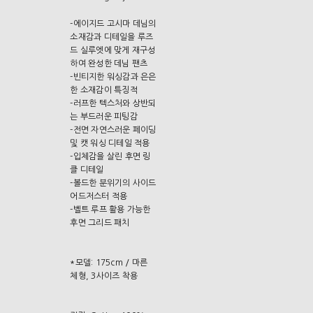
-에이지드 고시마 데님의
소재감과 디테일을 루즈
드 실루엣에 맞게 재구성
하여 완성한 데님 팬츠
-빈티지한 워싱감과 은은
한 소재감이 특징적
-러프한 텍스처와 상반되
는 부드러운 피팅감
-전면 자연스러운 페이딩
및 캣 워싱 디테일 적용
-입체감을 살린 후면 링
클 디테일
-볼드한 분위기의 사이드
어드저스터 적용
-벨트 루프 활용 가능한
후면 그리드 패치
*모델: 175cm / 마른
체형, 3사이즈 착용