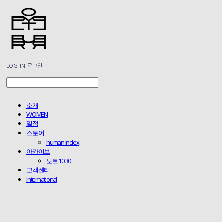
LOG IN
로그인
소개
WOMEN
일정
스토어
human index
아카이브
노트 10.30
고객센터
international