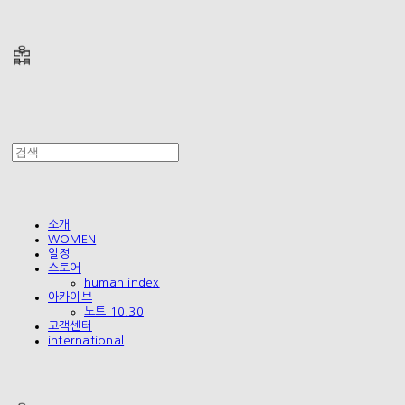
폴리테루 POLYTERU
소개
WOMEN
일정
스토어
human index
아카이브
노트 10.30
고객센터
international
폴리테루 POLYTERU