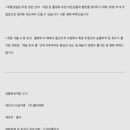
*무통장입금 주문 관련 안내 : 리셀 및 홀딩에 의한 타손님들의 불편을 방지하기 위해 30분 이내 미
입금건은 임의로 취소처리 드릴 수 있습니다. 너른 양해 부탁드립니다.
*주문 내용 수정 안내 : 물류부서-택배사 중간인계 과정에서 특정 주문건의 실물추적 및 회수가 불
가한 연유로, '배송 준비 중' 단계 이후부터는 발송전 취소 및 배송지 변경이 불가한 점 양해 부탁드
립니다.
상품정보제공 고시
제조자/수입자명 : (주)폴리테루
제조국 : 중국
세탁방법 및 취급시 주의사항 : 드라이클리닝