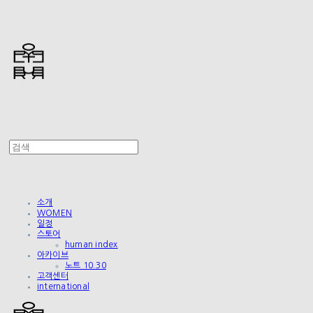
소개
WOMEN
일정
스토어
human index
아카이브
노트 10.30
고객센터
international