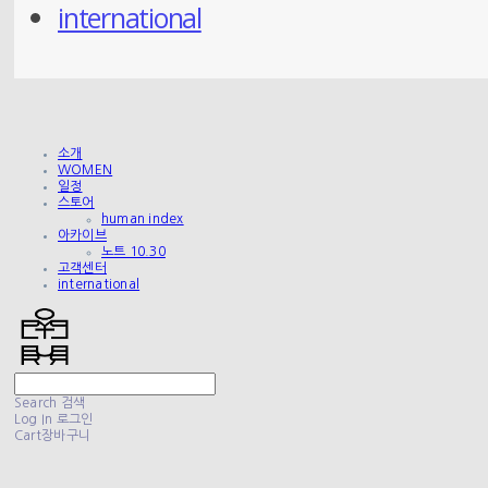
international
소개
WOMEN
일정
스토어
human index
아카이브
노트 10.30
고객센터
international
Search
검색
Log In
로그인
Cart
장바구니