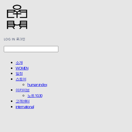
LOG IN
로그인
소개
WOMEN
일정
스토어
human index
아카이브
노트 10.30
고객센터
international