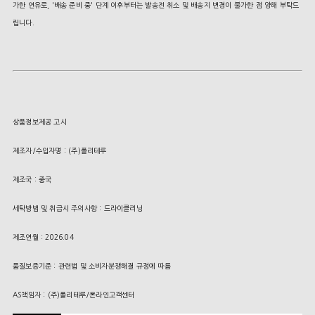
가한 연유로, '배송 준비 중' 단계 이후부터는 발송전 취소 및 배송지 변경이 불가한 점 양해 부탁드
립니다.
상품정보제공 고시
제조자/수입자명 : (주)폴리테루
제조국 : 중국
세탁방법 및 취급시 주의사항 : 드라이클리닝
제조연월 : 2026.04
품질보증기준 : 관련법 및 소비자분쟁해결 규정에 따름
AS책임자 : (주)폴리테루/온라인고객센터