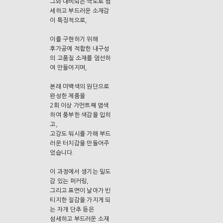
그와 대비되는 극도로 섬
세하고 부드러운 소재감
이 특징적으로,
이를 구현하기 위해
후가공에 적합한 내구성
의 고품질 소재를 엄선하
여 만들어지며,
본래 미백색의 원단으로
완성한 제품을
2회 이상 가먼트째 염색
하여 풍부한 색감을 입히
고,
고강도 워시를 가해 부드
러운 터치감을 만들어주
었습니다.
이 과정에서 생기는 밀도
감 있는 퍼커링,
그리고 표면이 날아가 빈
티지한 질감을 가지게 되
는 자개 단추 등은
섬세하고 부드러운 소재