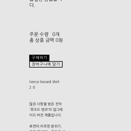
다.
주문 수량
0개
총 상품 금액
0원
구매하기
장바구니에 담기
tenco loosed shirt
2.0
많은 사랑을 받은 전작
'루즈드 텐코'의 업그레
이드 버전 제품입니다.
표면의 러프한 분위기,