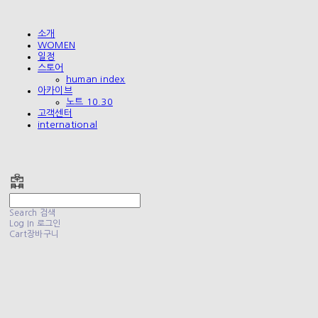
소개
WOMEN
일정
스토어
human index
아카이브
노트 10.30
고객센터
international
폴리테루 POLYTERU
Search
검색
Log In
로그인
Cart
장바구니