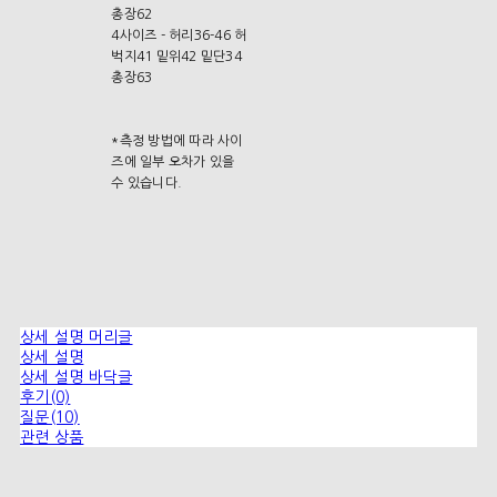
총장62
4사이즈 - 허리36-46 허
벅지41 밑위42 밑단34
총장63
*측정 방법에 따라 사이
즈에 일부 오차가 있을
수 있습니다.
상세 설명 머리글
상세 설명
상세 설명 바닥글
후기(0)
질문(10)
관련 상품