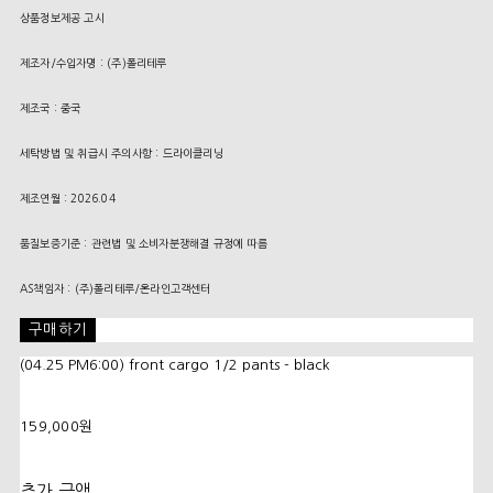
상품정보제공 고시
제조자/수입자명 : (주)폴리테루
제조국 : 중국
세탁방법 및 취급시 주의사항 : 드라이클리닝
제조연월 : 2026.04
품질보증기준 : 관련법 및 소비자분쟁해결 규정에 따름
AS책임자 : (주)폴리테루/온라인고객센터
구매하기
(04.25 PM6:00) front cargo 1/2 pants - black
159,000원
추가 금액