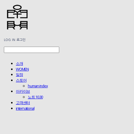
LOG IN
로그인
소개
WOMEN
일정
스토어
human index
아카이브
노트 10.30
고객센터
international