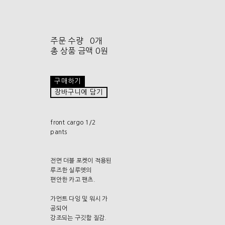
주문 수량
0개
총 상품 금액
0원
구매하기
장바구니에 담기
front cargo 1/2
pants
전면 더블 포켓이 적용된
루즈한 실루엣의
편안한 카고 팬츠.
가먼트 다잉 및 워시 가
공되어
강조되는 구깃함 질감.