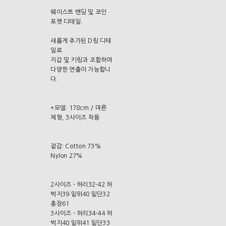
웨이스트 밴딩 및 코인
포켓 디테일.
새롭게 추가된 D링 디테
일로
지갑 및 키링과 조합하여
다양한 연출이 가능합니
다.
*모델: 178cm / 마른
체형, 3사이즈 착용
겉감: Cotton 73%
Nylon 27%
2사이즈 - 허리32-42 허
벅지39 밑위40 밑단32
총장61
3사이즈 - 허리34-44 허
벅지40 밑위41 밑단33