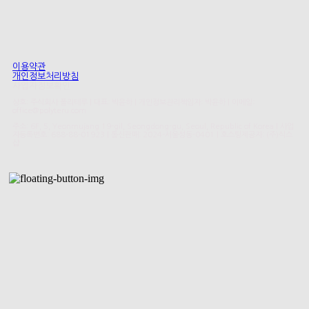
이용약관
개인정보처리방침
사업자정보확인
상호: 주식회사 폴리테루 | 대표: 박윤하 | 개인정보관리책임자: 박윤하 | 이메일:
office@polyteru.com
주소: 6F, 5, Yeonmujang 19-gil, Seongdong-gu, Seoul, Republic of Korea | 사업
자등록번호:
688-88-01923
| 통신판매:
2024-서울성동-0401
| 호스팅제공자: (주)식스
샵