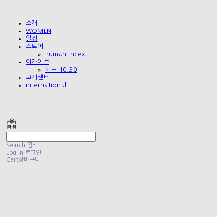
소개
WOMEN
일정
스토어
human index
아카이브
노트 10.30
고객센터
international
폴리테루 POLYTERU
Search
검색
Log In
로그인
Cart
장바구니