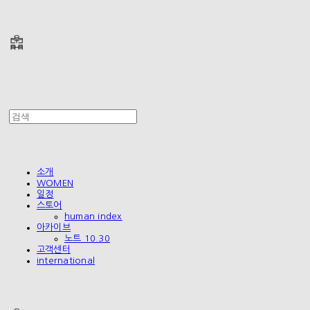
폴리테루 POLYTERU
소개
WOMEN
일정
스토어
human index
아카이브
노트 10.30
고객센터
international
폴리테루 POLYTERU